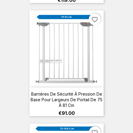
€119.00
favorite_border
Barrières De Sécurité À Pression De
Base Pour Largeurs De Portail De 75
À 81 Cm
Price
€91.00
favorite_border