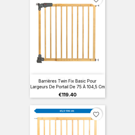
Barrières Twin Fix Basic Pour
Largeurs De Portail De 75 À 104,5 Cm
Price
€119.40
favorite_border