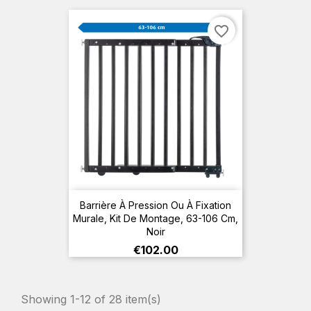
favorite_border
Barrière À Pression Ou À Fixation
Murale, Kit De Montage, 63-106 Cm,
Noir
Price
€102.00
Showing 1-12 of 28 item(s)