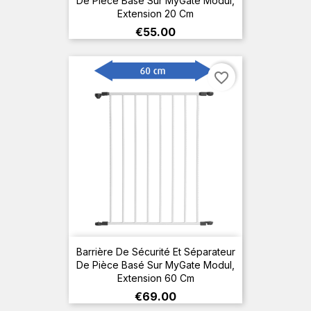
De Pièce Basé Sur MyGate Modul,
Extension 20 Cm
Price
€55.00
favorite_border
Barrière De Sécurité Et Séparateur
De Pièce Basé Sur MyGate Modul,
Extension 60 Cm
Price
€69.00