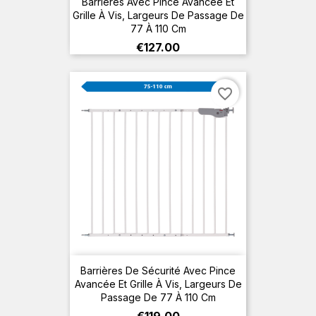
Barrières Avec Pince Avancée Et
Grille À Vis, Largeurs De Passage De
77 À 110 Cm
Price
€127.00
favorite_border
Barrières De Sécurité Avec Pince
Avancée Et Grille À Vis, Largeurs De
Passage De 77 À 110 Cm
Price