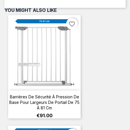
YOU MIGHT ALSO LIKE
favorite_border
Barrières De Sécurité À Pression De
Base Pour Largeurs De Portail De 75
À 81 Cm
Price
€91.00