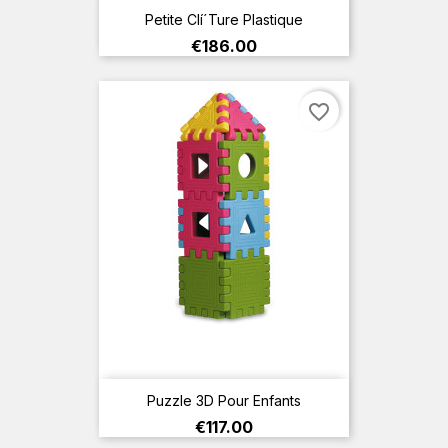
Petite Clí´ture Plastique
Price
€186.00
favorite_border
Puzzle 3D Pour Enfants
Price
€117.00