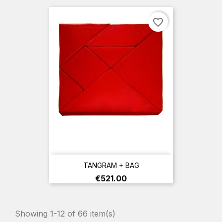
favorite_border
TANGRAM + BAG
Price
€521.00
Showing 1-12 of 66 item(s)