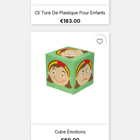
Clí´ture De Plastique Pour Enfants
Price
€183.00
favorite_border
Cube Émotions
Price