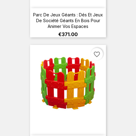
Parc De Jeux Géants : Dés Et Jeux
De Société Géants En Bois Pour
Animer Vos Espaces
Price
€371.00
favorite_border