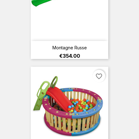
Montagne Russe
Price
€354.00
favorite_border