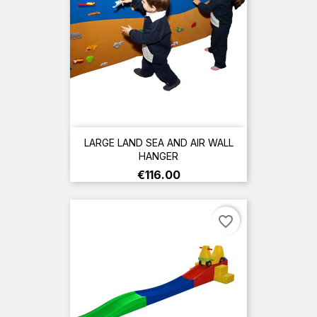
LARGE LAND SEA AND AIR WALL
HANGER
Price
€116.00
favorite_border