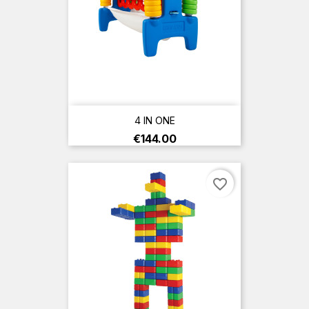
4 IN ONE
Price
€144.00
favorite_border