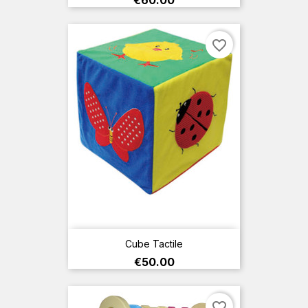
€60.00
favorite_border
Cube Tactile
Price
€50.00
favorite_border