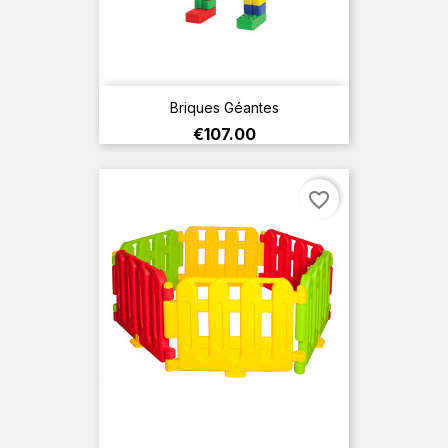
Briques Géantes
Price
€107.00
favorite_border