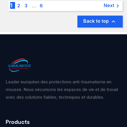
1

Next
2
3
…
6

Back to top
Leader européen des protections anti-traumatisme en
mousse. Nous sécurisons les espaces de vie et de travail
avec des solutions fiables, techniques et durables.
Products