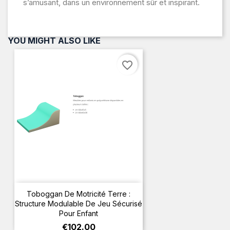
s’amusant, dans un environnement sûr et inspirant.
YOU MIGHT ALSO LIKE
favorite_border
Toboggan De Motricité Terre :
Structure Modulable De Jeu Sécurisé
Pour Enfant
Price
€102.00