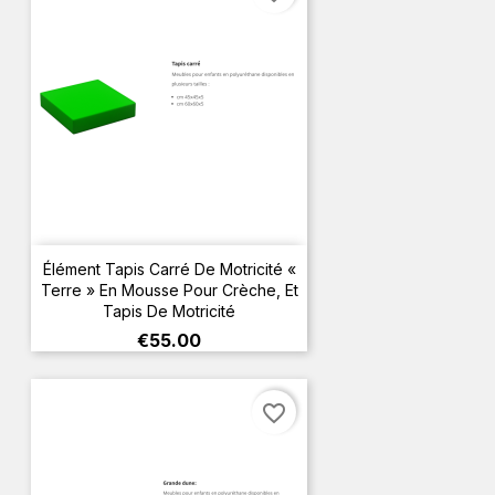
Élément Tapis Carré De Motricité «
Terre » En Mousse Pour Crèche, Et
Tapis De Motricité
Price
€55.00
favorite_border