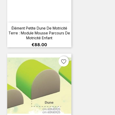
Élément Petite Dune De Motricité
Terre : Module Mousse Parcours De
Motricité Enfant
Price
€88.00
favorite_border