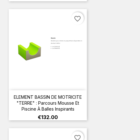
favorite_border
ELEMENT BASSIN DE MOTRICITE
"TERRE" : Parcours Mousse Et
Piscine À Balles Inspirants
Price
€132.00
favorite_border