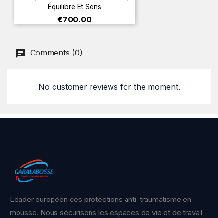
Équilibre Et Sens
Price
€700.00
Comments (0)
No customer reviews for the moment.
Leader européen des protections anti-traumatisme en
mousse. Nous sécurisons les espaces de vie et de travail