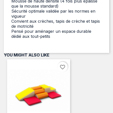
Mousse de haute densité (4 fois plus épaisse
que la mousse standard)
Sécurité optimale validée par les normes en
vigueur
Convient aux crèches, tapis de crèche et tapis
de motricité
Pensé pour aménager un espace durable
dédié aux tout-petits
YOU MIGHT ALSO LIKE
favorite_border