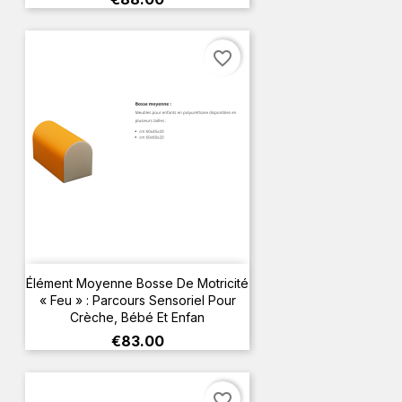
favorite_border
Élément Moyenne Bosse De Motricité
« Feu » : Parcours Sensoriel Pour
Crèche, Bébé Et Enfan
Price
€83.00
favorite_border