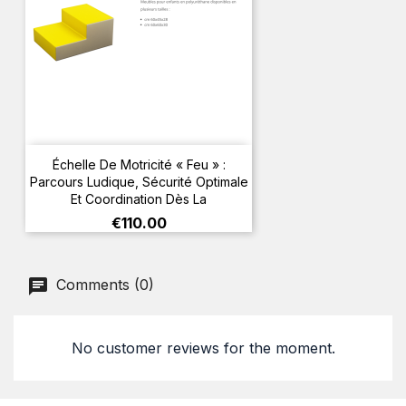
Échelle De Motricité « Feu » :
Parcours Ludique, Sécurité Optimale
Et Coordination Dès La
Price
€110.00
Comments (0)
No customer reviews for the moment.