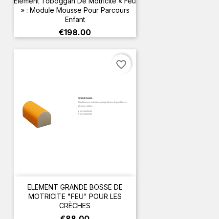
Élément Toboggan De Motricité « Feu
» : Module Mousse Pour Parcours
Enfant
Price
€198.00
favorite_border
ELEMENT GRANDE BOSSE DE
MOTRICITE "FEU" POUR LES
CRÈCHES
Price
€88.00