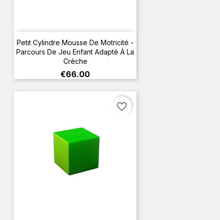
Petit Cylindre Mousse De Motricité -
Parcours De Jeu Enfant Adapté À La
Crèche
Price
€66.00
favorite_border