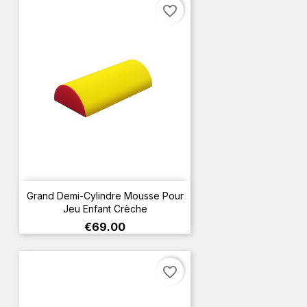
favorite_border
Grand Demi-Cylindre Mousse Pour
Jeu Enfant Crèche
Price
€69.00
favorite_border