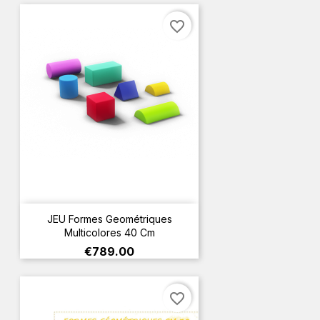
favorite_border
JEU Formes Geométriques
Multicolores 40 Cm
Price
€789.00
favorite_border