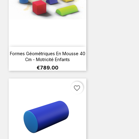
Formes Géométriques En Mousse 40
Cm - Motricité Enfants
Price
€789.00
favorite_border