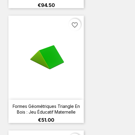
Price
€94.50
favorite_border
Formes Géométriques Triangle En
Bois : Jeu Éducatif Maternelle
Price
€51.00