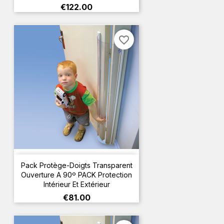
Price
€122.00
favorite_border
Pack Protège-Doigts Transparent
Ouverture A 90º PACK Protection
Intérieur Et Extérieur
Price
€81.00