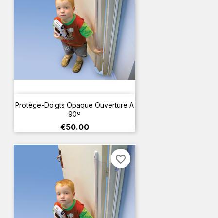
Protège-Doigts Opaque Ouverture A
90º
Price
€50.00
favorite_border