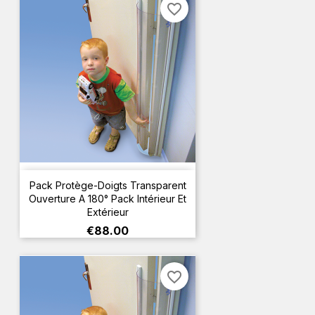
favorite_border
Pack Protège-Doigts Transparent
Ouverture A 180° Pack Intérieur Et
Extérieur
Price
€88.00
favorite_border