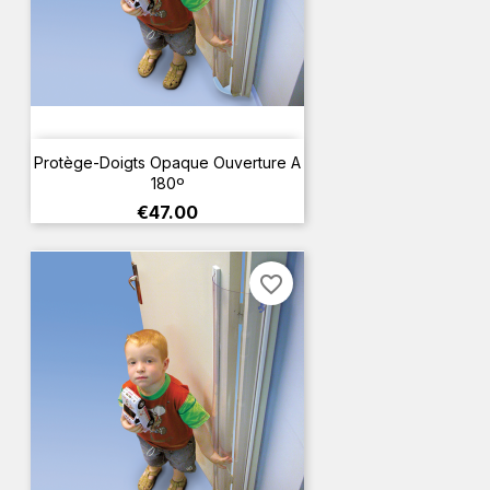
Protège-Doigts Opaque Ouverture A
180º
Price
€47.00
favorite_border