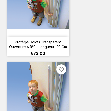
Protège-Doigts Transparent
Ouverture A 180º Longueur 120 Cm
Price
€73.00
favorite_border