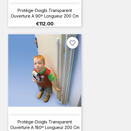
Protège-Doigts Transparent
Ouverture A 90º Longueur 200 Cm
Price
€112.00
favorite_border
Protège-Doigts Transparent
Ouverture A 180º Longueur 200 Cm