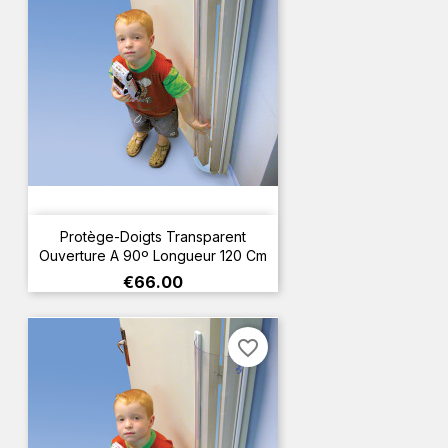
Protège-Doigts Transparent
Ouverture A 90º Longueur 120 Cm
Price
€66.00
favorite_border