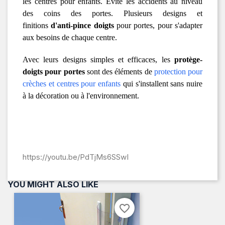
les centres pour enfants. Évite les accidents au niveau
des coins des portes. Plusieurs designs et
finitions
d'anti-pince doigts
pour portes, pour s'adapter
aux besoins de chaque centre.
Avec leurs designs simples et efficaces, les
protège-
doigts pour portes
sont des éléments de
protection pour
crèches et centres pour enfants
qui s'installent sans nuire
à la décoration ou à l'environnement.
https://youtu.be/PdTjMs6SSwI
YOU MIGHT ALSO LIKE
favorite_border