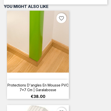
YOU MIGHT ALSO LIKE
favorite_border
Protections D'angles En Mousse PVC
7×7 Cm | Garalabosse
Price
€38.00