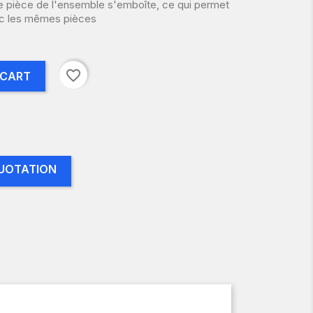
e pièce de l'ensemble s'emboîte, ce qui permet
vec les mêmes pièces
favorite_border
 CART
UOTATION