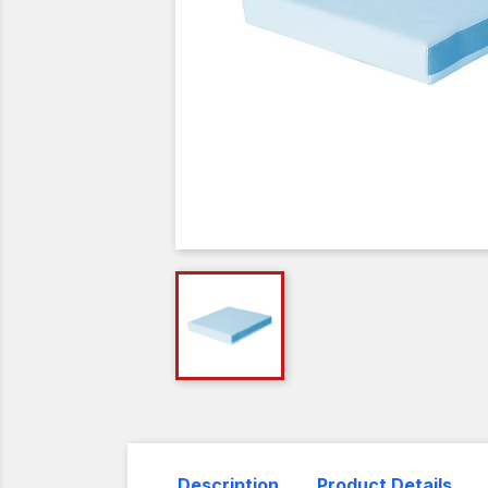
Description
Product Details