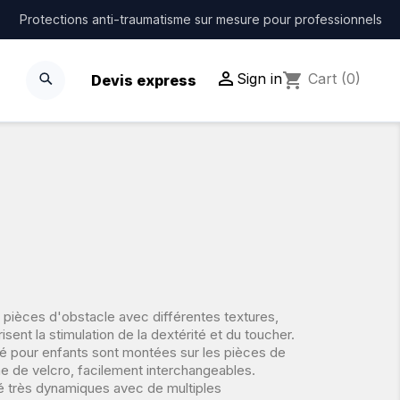
Protections anti-traumatisme sur mesure pour professionnels

Sign in
shopping_cart
Cart
(0)
Devis express
èces d'obstacle avec différentes textures,
isent la stimulation de la dextérité et du toucher.
é pour enfants sont montées sur les pièces de
e de velcro, facilement interchangeables.
 très dynamiques avec de multiples