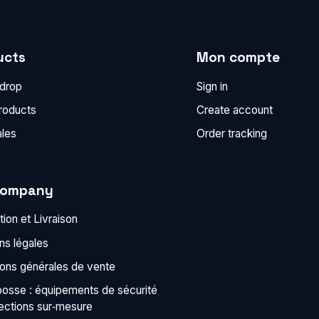
ucts
Mon compte
 drop
Sign in
roducts
Create account
ales
Order tracking
company
ion et Livraison
ns légales
ions générales de vente
bosse : équipements de sécurité
tections sur‑mesure