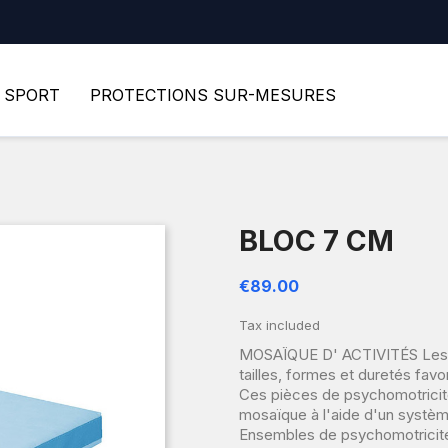
SPORT
PROTECTIONS SUR-MESURES
BLOC 7 CM
€89.00
Tax included
MOSAÏQUE D' ACTIVITÉS Les pi
tailles, formes et duretés favor
Ces pièces de psychomotricit
mosaïque à l'aide d'un systèm
Ensembles de psychomotricité