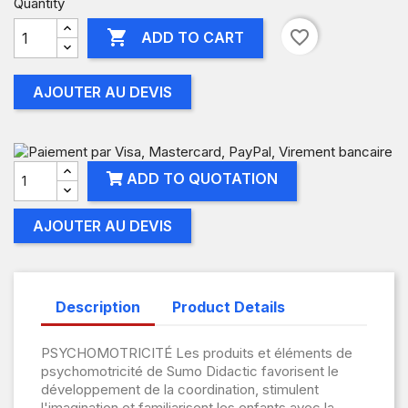
Quantity

favorite_border
ADD TO CART
AJOUTER AU DEVIS
ADD TO QUOTATION
AJOUTER AU DEVIS
Description
Product Details
PSYCHOMOTRICITÉ Les produits et éléments de
psychomotricité de Sumo Didactic favorisent le
développement de la coordination, stimulent
l'imagination et familiarisent les enfants avec la