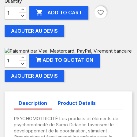
Quantity

favorite_border
ADD TO CART
AJOUTER AU DEVIS
ADD TO QUOTATION
AJOUTER AU DEVIS
Description
Product Details
PSYCHOMOTRICITÉ Les produits et éléments de
psychomotricité de Sumo Didactic favorisent le
développement de la coordination, stimulent
l'imagination et familiarisent les enfants avec la