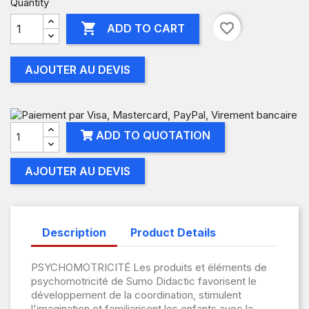
Quantity

favorite_border
ADD TO CART
AJOUTER AU DEVIS
ADD TO QUOTATION
AJOUTER AU DEVIS
Description
Product Details
PSYCHOMOTRICITÉ Les produits et éléments de
psychomotricité de Sumo Didactic favorisent le
développement de la coordination, stimulent
l'imagination et familiarisent les enfants avec la