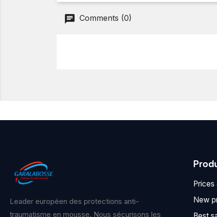
Comments (0)
Prod
Prices
New p
Leader européen des protections anti-
traumatisme en mousse. Nous sécurisons les
Best s