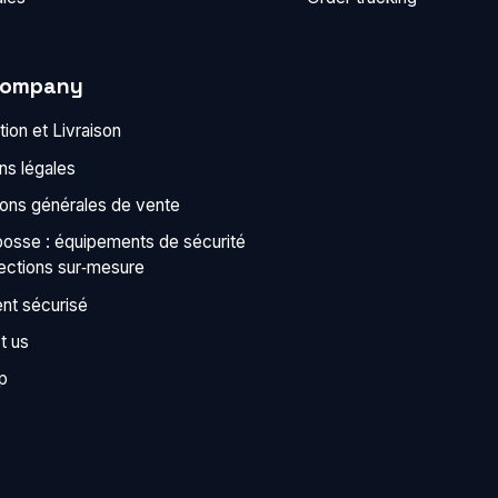
company
ion et Livraison
ns légales
ions générales de vente
bosse : équipements de sécurité
tections sur‑mesure
nt sécurisé
t us
p