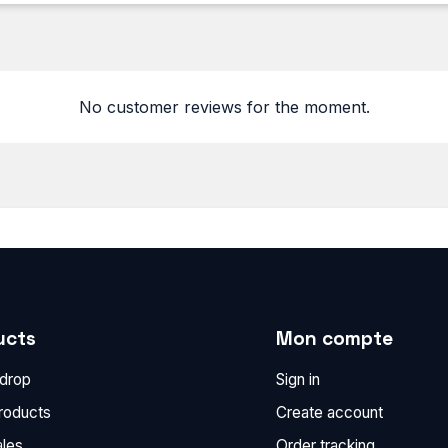
No customer reviews for the moment.
ucts
Mon compte
 drop
Sign in
roducts
Create account
ales
Order tracking