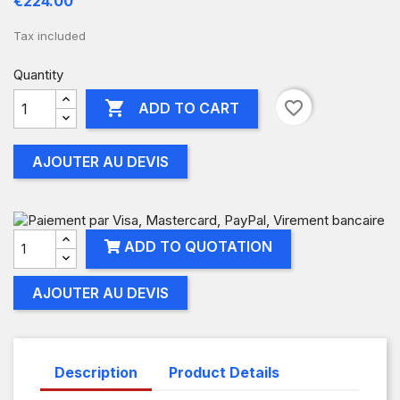
€224.00
Tax included
Quantity

favorite_border
ADD TO CART
AJOUTER AU DEVIS
ADD TO QUOTATION
AJOUTER AU DEVIS
Description
Product Details