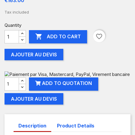
€163.00
Tax included
Quantity

favorite_border
ADD TO CART
AJOUTER AU DEVIS
ADD TO QUOTATION
AJOUTER AU DEVIS
Description
Product Details