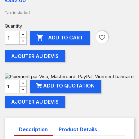
€332.00
Tax included
Quantity

favorite_border
ADD TO CART
AJOUTER AU DEVIS
ADD TO QUOTATION
AJOUTER AU DEVIS
Description
Product Details