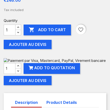
€246.00
Tax included
Quantity

favorite_border
ADD TO CART
AJOUTER AU DEVIS
ADD TO QUOTATION
AJOUTER AU DEVIS
Description
Product Details