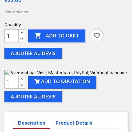
€33.00
Tax included
Quantity

favorite_border
ADD TO CART
AJOUTER AU DEVIS
ADD TO QUOTATION
AJOUTER AU DEVIS
Description
Product Details