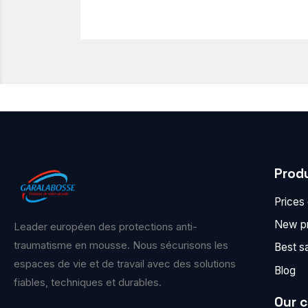
Prod
Prices
New p
Leader européen des protections anti-
traumatisme en mousse. Nous sécurisons les
Best s
espaces de vie et de travail avec des solutions
Blog
fiables, techniques et durables.
Our 