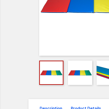
Description
Product Details