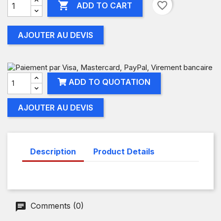

favorite_border
ADD TO CART
AJOUTER AU DEVIS
ADD TO QUOTATION
AJOUTER AU DEVIS
Description
Product Details
Comments (0)