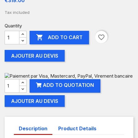
€319.00
Tax included
Quantity

favorite_border
ADD TO CART
AJOUTER AU DEVIS
ADD TO QUOTATION
AJOUTER AU DEVIS
Description
Product Details