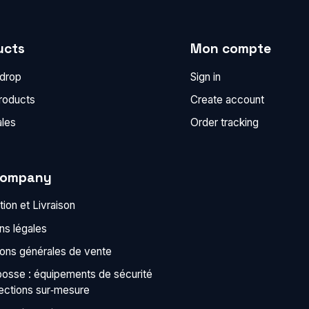
ucts
Mon compte
 drop
Sign in
roducts
Create account
ales
Order tracking
company
ion et Livraison
ns légales
ions générales de vente
bosse : équipements de sécurité
tections sur‑mesure