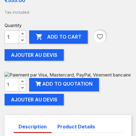
€555.00
Tax included
Quantity

favorite_border
ADD TO CART
AJOUTER AU DEVIS
ADD TO QUOTATION
AJOUTER AU DEVIS
Description
Product Details