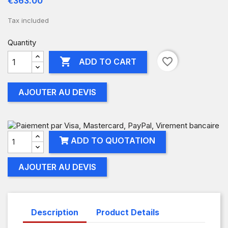
€363.00
Tax included
Quantity

favorite_border
ADD TO CART
AJOUTER AU DEVIS
ADD TO QUOTATION
AJOUTER AU DEVIS
Description
Product Details