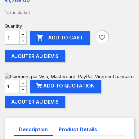
€1,769.00
Tax included
Quantity

favorite_border
ADD TO CART
AJOUTER AU DEVIS
ADD TO QUOTATION
AJOUTER AU DEVIS
Description
Product Details