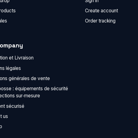
 drop
Sign in
roducts
Create account
ales
Order tracking
company
ion et Livraison
ns légales
ions générales de vente
bosse : équipements de sécurité
tections sur‑mesure
nt sécurisé
t us
p