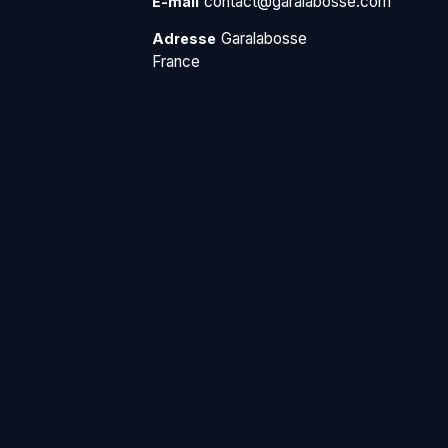
contact@garalabosse.com
E-mail
Garalabosse
Adresse
France