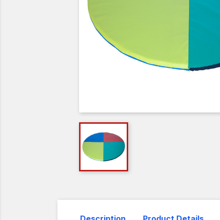
Description
Product Details