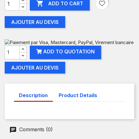

favorite_border
ADD TO CART
AJOUTER AU DEVIS
ADD TO QUOTATION
AJOUTER AU DEVIS
Description
Product Details
Comments (0)