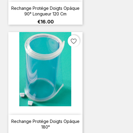
Rechange Protége Doigts Opâque
90° Longueur 120 Cm
Price
€16.00
favorite_border
Rechange Protége Doigts Opâque
180°