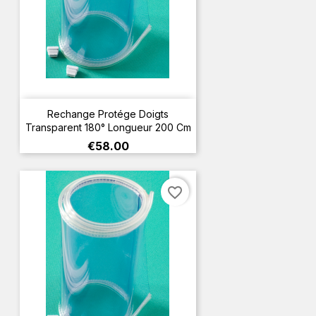
Rechange Protége Doigts
Transparent 180° Longueur 200 Cm
Price
€58.00
favorite_border