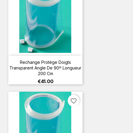
Rechange Protége Doigts
Transparent Angle De 90º Longueur
200 Cm
Price
€41.00
favorite_border