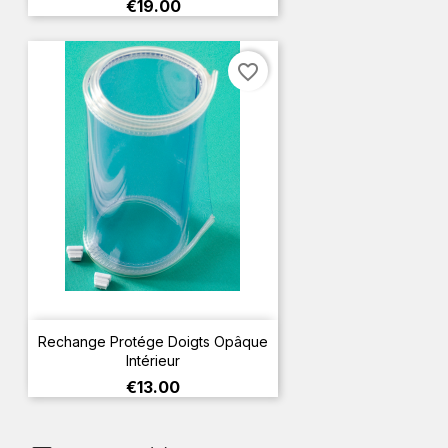
Price
€19.00
favorite_border
Rechange Protége Doigts Opâque
Intérieur
Price
€13.00