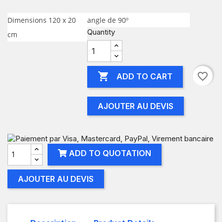
Dimensions 120 x 20
angle de 90º
Quantity
cm

favorite_border
ADD TO CART
AJOUTER AU DEVIS
ADD TO QUOTATION
AJOUTER AU DEVIS