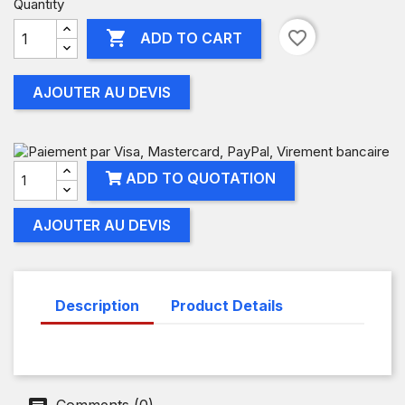
Quantity

favorite_border
ADD TO CART
AJOUTER AU DEVIS
ADD TO QUOTATION
AJOUTER AU DEVIS
Description
Product Details