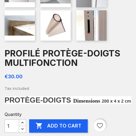
PROFILÉ PROTÈGE-DOIGTS
MULTIFONCTION
€30.00
Tax included
PROTÈGE-DOIGTS
Dimensions
200 x 4 x 2 cm
Quantity

favorite_border
ADD TO CART