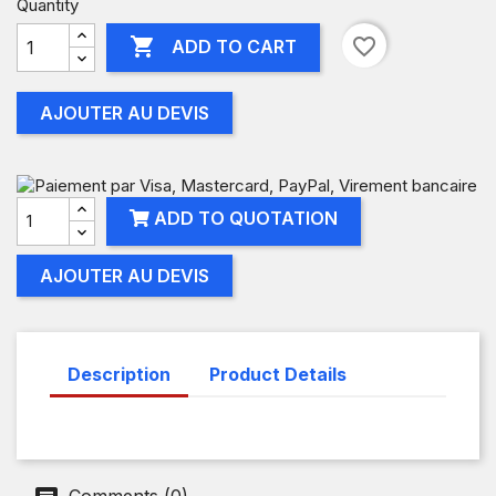
Quantity

favorite_border
ADD TO CART
AJOUTER AU DEVIS
ADD TO QUOTATION
AJOUTER AU DEVIS
Description
Product Details