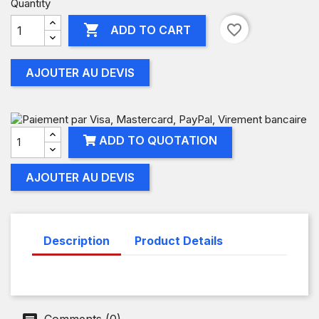
Quantity

favorite_border
ADD TO CART
AJOUTER AU DEVIS
ADD TO QUOTATION
AJOUTER AU DEVIS
Description
Product Details