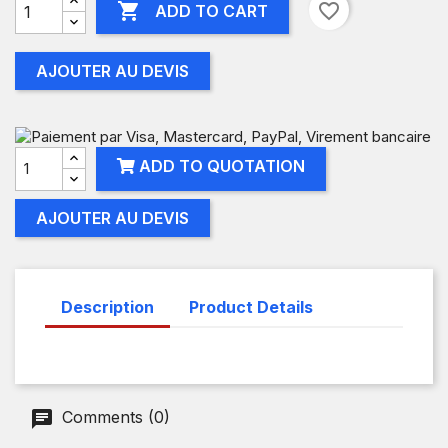

favorite_border
ADD TO CART
AJOUTER AU DEVIS
ADD TO QUOTATION
AJOUTER AU DEVIS
Description
Product Details
Comments (0)