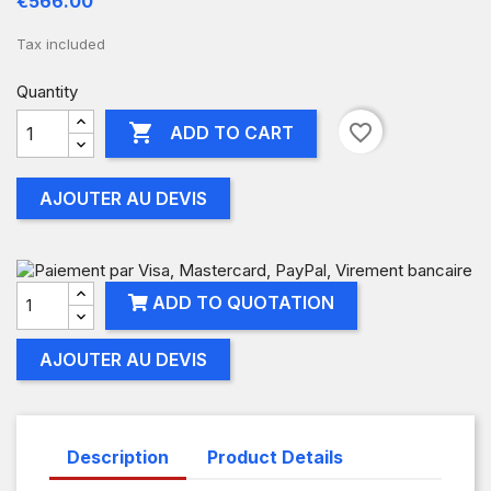
€566.00
Tax included
Quantity

favorite_border
ADD TO CART
AJOUTER AU DEVIS
ADD TO QUOTATION
AJOUTER AU DEVIS
Description
Product Details