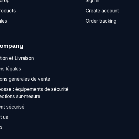
 drop
Sign in
roducts
Create account
ales
Order tracking
company
ion et Livraison
ns légales
ions générales de vente
bosse : équipements de sécurité
tections sur‑mesure
nt sécurisé
t us
p