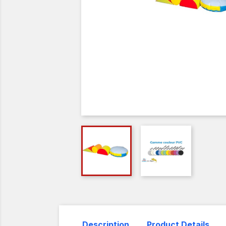
Description
Product Details