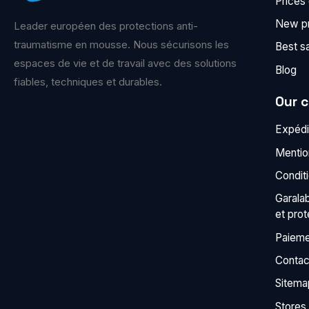
Prices
New p
Leader européen des protections anti-
traumatisme en mousse. Nous sécurisons les
Best s
espaces de vie et de travail avec des solutions
Blog
fiables, techniques et durables.
Our 
Expédit
Mentio
Condit
Garala
et pro
Paieme
Contac
Sitema
Stores