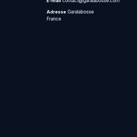
contact@garalabosse.com
E-mail
Garalabosse
Adresse
France