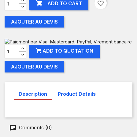

favorite_border
ADD TO CART
AJOUTER AU DEVIS
ADD TO QUOTATION
AJOUTER AU DEVIS
Description
Product Details
Comments (0)