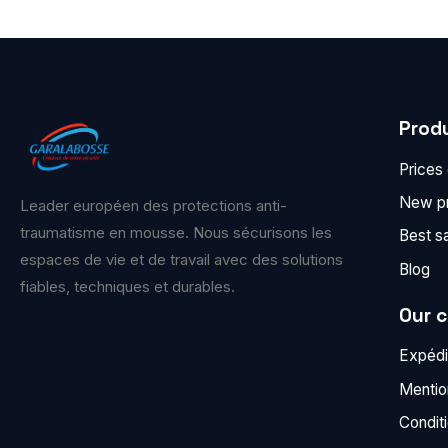
Prod
Prices
New p
Leader européen des protections anti-
traumatisme en mousse. Nous sécurisons les
Best s
espaces de vie et de travail avec des solutions
Blog
fiables, techniques et durables.
Our 
Expédit
Mentio
Condit