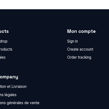
ucts
Mon compte
 drop
Sign in
roducts
Create account
ales
Order tracking
company
ion et Livraison
ns légales
ions générales de vente