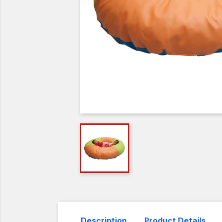
Description
Product Details