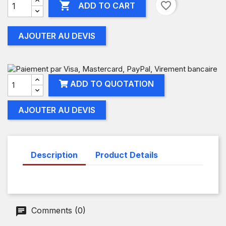

favorite_border
ADD TO CART
AJOUTER AU DEVIS
ADD TO QUOTATION
AJOUTER AU DEVIS
Description
Product Details
Comments (0)