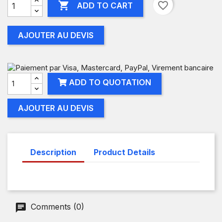

favorite_border
ADD TO CART
AJOUTER AU DEVIS
ADD TO QUOTATION
AJOUTER AU DEVIS
Description
Product Details
Comments (0)