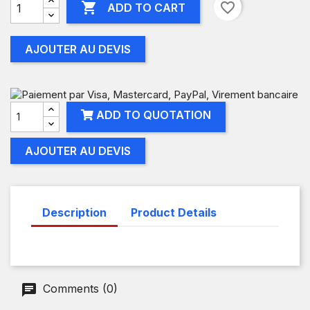

favorite_border
ADD TO CART
AJOUTER AU DEVIS
ADD TO QUOTATION
AJOUTER AU DEVIS
Description
Product Details
Comments (0)