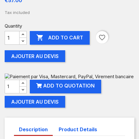
€57.00
Tax included
Quantity

favorite_border
ADD TO CART
AJOUTER AU DEVIS
ADD TO QUOTATION
AJOUTER AU DEVIS
Description
Product Details