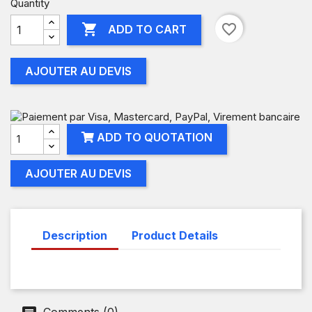
Quantity

favorite_border
ADD TO CART
AJOUTER AU DEVIS
ADD TO QUOTATION
AJOUTER AU DEVIS
Description
Product Details