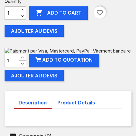
Quantity

favorite_border
ADD TO CART
AJOUTER AU DEVIS
ADD TO QUOTATION
AJOUTER AU DEVIS
Description
Product Details