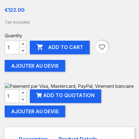
€122.00
Tax included
Quantity

favorite_border
ADD TO CART
AJOUTER AU DEVIS
ADD TO QUOTATION
AJOUTER AU DEVIS
Description
Product Details