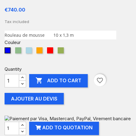
€740.00
Tax included
Rouleau de mousse
10 x 1,3 m
Couleur
VERT
BLEU
ORANGE
ROUGE
PISTACHE
BLEU
CIEL
Quantity

favorite_border
ADD TO CART
AJOUTER AU DEVIS
ADD TO QUOTATION