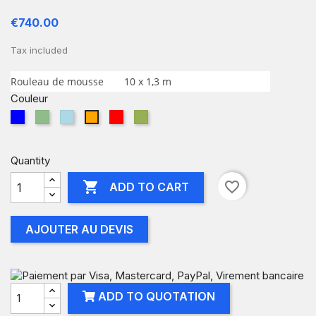
€740.00
Tax included
Rouleau de mousse
10 x 1,3 m
Couleur
BLEU
VERT
BLEU
ROUGE
PISTACHE
ORANGE
CIEL
Quantity

favorite_border
ADD TO CART
AJOUTER AU DEVIS
ADD TO QUOTATION