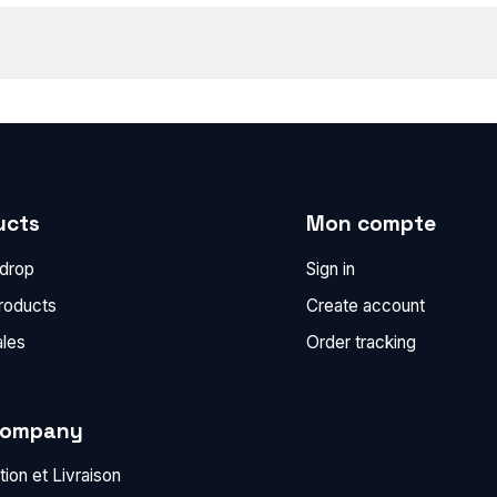
ucts
Mon compte
 drop
Sign in
roducts
Create account
ales
Order tracking
company
ion et Livraison