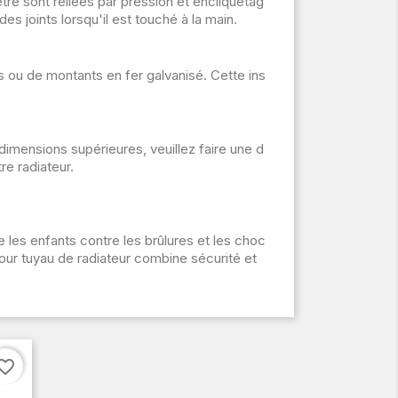
tre sont reliées par pression et encliquetag
s joints lorsqu'il est touché à la main.
es ou de montants en fer galvanisé. Cette ins
ensions supérieures, veuillez faire une d
e radiateur.
 les enfants contre les brûlures et les choc
pour tuyau de radiateur combine sécurité et
orite_border