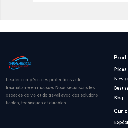
Prod
Prices
New p
Leader européen des protections anti-
traumatisme en mousse. Nous sécurisons les
Best s
espaces de vie et de travail avec des solutions
Blog
fiables, techniques et durables.
Our 
Expédit