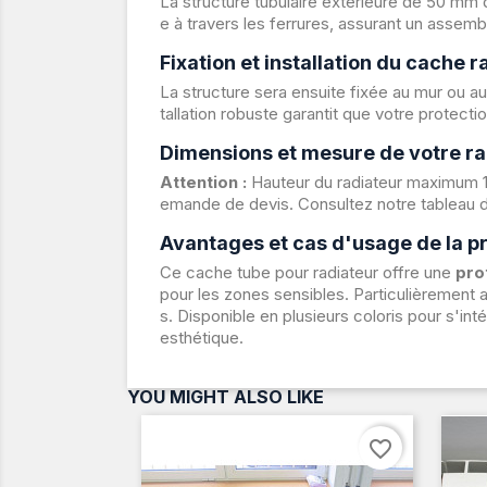
La structure tubulaire extérieure de 50 mm d
e à travers les ferrures, assurant un assembl
Fixation et installation du cache r
La structure sera ensuite fixée au mur ou au
tallation robuste garantit que votre protecti
Dimensions et mesure de votre ra
Attention :
Hauteur du radiateur maximum 1
emande de devis. Consultez notre tableau d
Avantages et cas d'usage de la pr
Ce cache tube pour radiateur offre une
pro
pour les zones sensibles. Particulièrement 
s. Disponible en plusieurs coloris pour s'i
esthétique.
YOU MIGHT ALSO LIKE
favorite_border