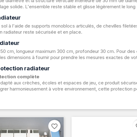
e diamètre et la structure verticale intérieure de 30 mm de diamè
age solide. L'ensemble reste stable et glisse légèrement le long de
adiateur
 sol à l'aide de supports monoblocs articulés, de chevilles fileté
on radiateur reste sécurisée et en place.
diateur
50 cm, longueur maximum 300 cm, profondeur 30 cm. Pour des dim
es dimensions à fournir pour prendre les mesures exactes de votr
otection radiateur
tection complète
adapté aux crèches, écoles et espaces de jeu, ce produit sécurise
ntégrer harmonieusement à votre environnement, cette protection 
favorite_border
fav