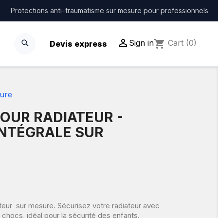
Protections anti-traumatisme sur mesure pour professionnels

Sign in
shopping_cart
Cart
(0)
Devis express
sure
OUR RADIATEUR -
INTÉGRALE SUR
ateur sur mesure. Sécurisez votre radiateur avec
 chocs, idéal pour la sécurité des enfants.