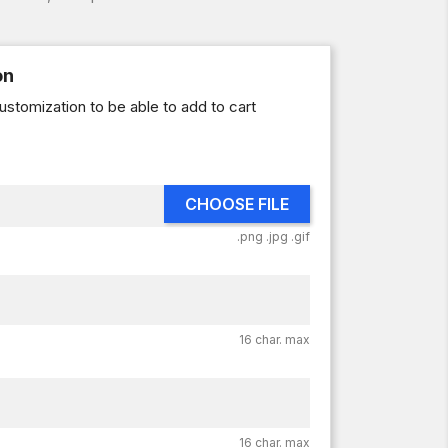
on
ustomization to be able to add to cart
CHOOSE FILE
.png .jpg .gif
16 char. max
16 char. max