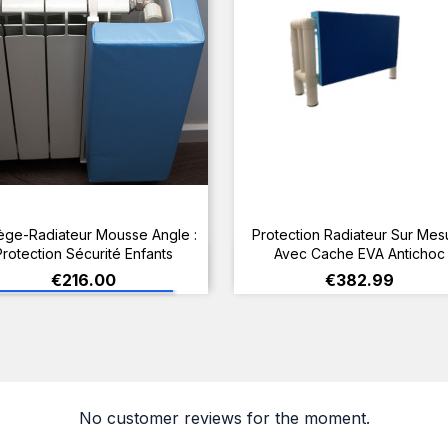
ège-Radiateur Mousse Angle :
Protection Radiateur Sur Mes
Protection Sécurité Enfants
Avec Cache EVA Antichoc
ADD TO CART
View
Price
Price
€216.00
€382.99
No customer reviews for the moment.