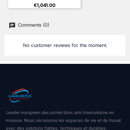
Price
€1,041.00
Comments (0)
No customer reviews for the moment.
Leader européen des protections anti-traumatisme en
mousse. Nous sécurisons les espaces de vie et de travail
avec des solutions fiables, techniques et durables.