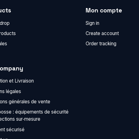
ucts
Mon compte
 drop
Sign in
roducts
Create account
ales
Order tracking
company
ion et Livraison
ns légales
ions générales de vente
bosse : équipements de sécurité
tections sur‑mesure
nt sécurisé