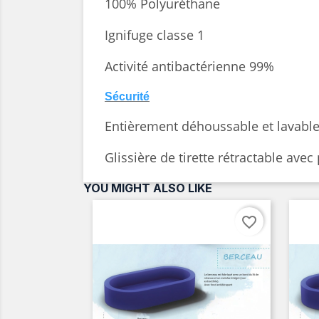
100% Polyuréthane
Ignifuge classe 1
Activité antibactérienne 99%
Sécurité
Entièrement déhoussable et lavabl
Glissière de tirette rétractable ave
YOU MIGHT ALSO LIKE
favorite_border