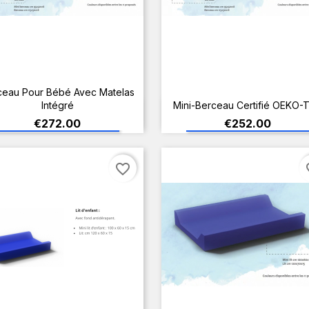
ceau Pour Bébé Avec Matelas
Intégré
Mini-Berceau Certifié OEKO-
ADD TO CART
ADD TO CART
Price
Price
€272.00
€252.00
favorite_border
fav