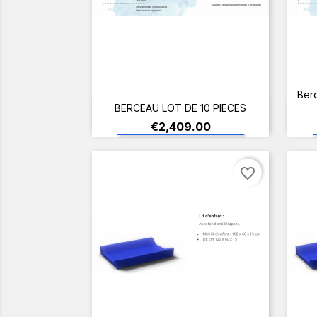
Ber
BERCEAU LOT DE 10 PIECES
ADD TO CART
Price
€2,409.00
favorite_border