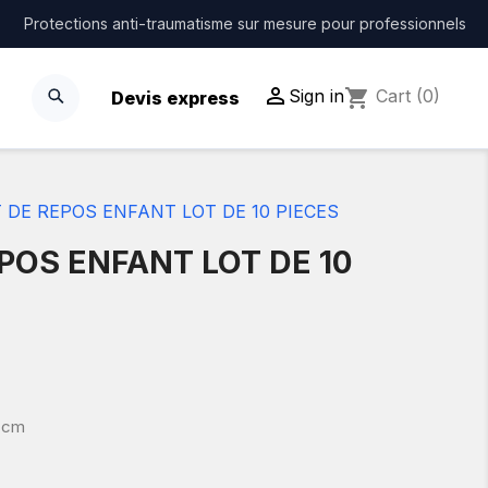
Protections anti-traumatisme sur mesure pour professionnels

Sign in
shopping_cart
Cart
(0)
Devis express
T DE REPOS ENFANT LOT DE 10 PIECES
EPOS ENFANT LOT DE 10
5 cm