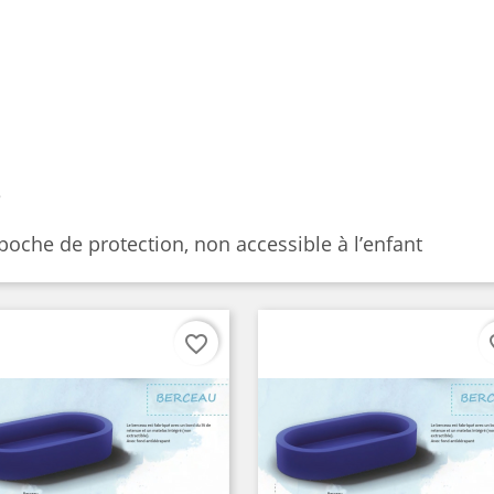
e
c poche de protection, non accessible à l’enfant
favorite_border
fav