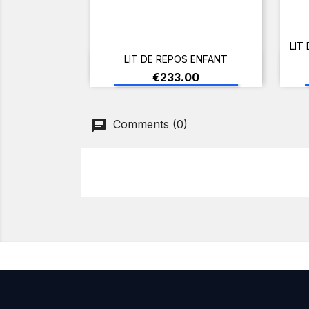
LIT
LIT DE REPOS ENFANT
ADD TO CART
Price
€233.00
Comments (0)