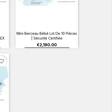
Mini-Berceau Bébé Lot De 10 Pièces
TEX
| Sécurité Certifiée
ADD TO CART
Price
€2,190.00
orite_border