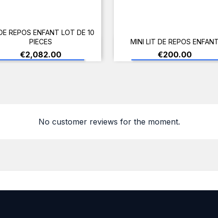
 DE REPOS ENFANT LOT DE 10
PIECES
MINI LIT DE REPOS ENFAN
ADD TO CART
ADD TO CART
Price
Price
€2,082.00
€200.00
No customer reviews for the moment.