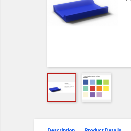
Description
Product Details