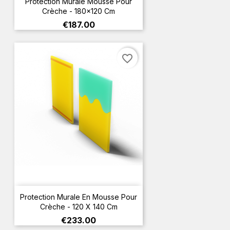
Protection Murale Mousse Pour
Crèche - 180x120 Cm
Price
€187.00
favorite_border
Protection Murale En Mousse Pour
Crèche - 120 X 140 Cm
Price
€233.00